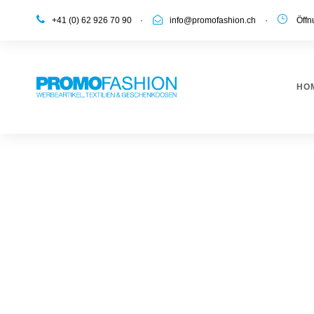
+41 (0) 62 926 70 90
·
info@promofashion.ch
·
Öffnu
HO